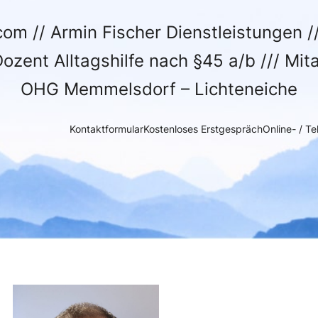
m // Armin Fischer Dienstleistungen //
Dozent Alltagshilfe nach §45 a/b /// Mi
OHG Memmelsdorf – Lichteneiche
Kontaktformular
Kostenloses Erstgespräch
Online- / T