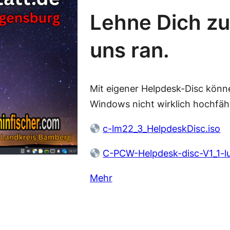
Lehne Dich zu
uns ran.
Mit eigener Helpdesk-Disc kön
Windows nicht wirklich hochfäh
c-lm22_3_HelpdeskDisc.iso
C-PCW-Helpdesk-disc-V1_1-l
Mehr